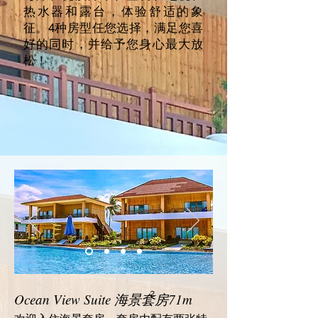
热水器和露台，体验舒适的象
征。4种房型任您选择，满足您喜
好的同时，并给予您身心最大放
松！
2
Ocean View Suite 海景套房71m